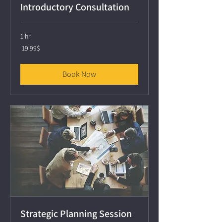
Introductory Consultation
1 hr
19.99
‏19.99 ‏$
דולר
אמריקאי
Book Now
Strategic Planning Session