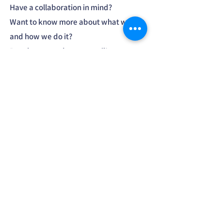
Have a collaboration in mind?
Want to know more about what we do
and how we do it?
Reach out, send us an email!
First Name
Last Name
Email
Message